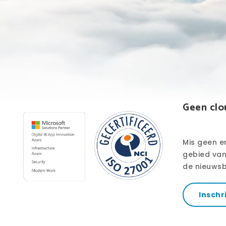
Geen clo
Mis geen e
gebied van 
de nieuwsb
Inschr