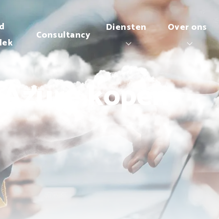
d
Diensten
Over ons
Consultancy
lek
f Azure kopen