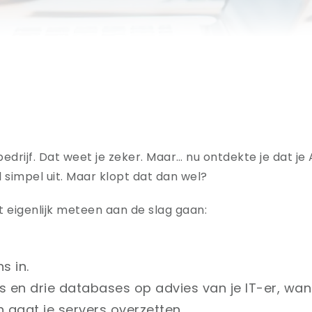
drijf. Dat weet je zeker. Maar… n
u ontdekte je dat je
l simpel uit. Maar klopt dat dan wel?
t eigenlijk meteen aan de slag gaan:
s in.
rs en drie databases op advies van je IT-er, wan
n gaat je servers overzetten.