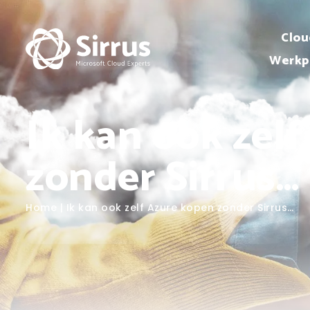
Clou
Werkp
Ik kan ook zel
zonder Sirrus…
Home
|
Ik kan ook zelf Azure kopen zonder Sirrus…