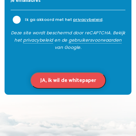
Ik ga akkoord met het
privacybeleid
.
Deze site wordt beschermd door reCAPTCHA. Bekijk
het
privacybeleid
en de
gebruikersvoorwaarden
van Google.