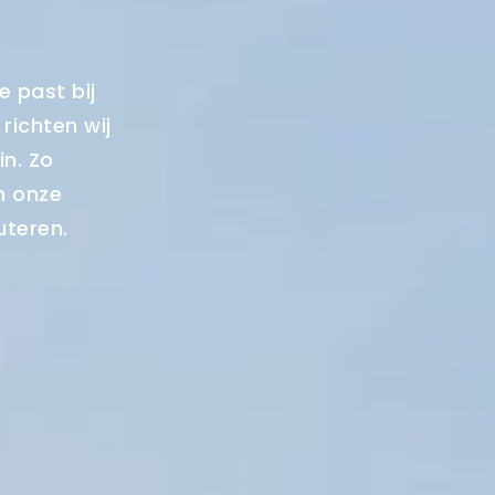
e past bij
richten wij
n. Zo
n onze
uteren.