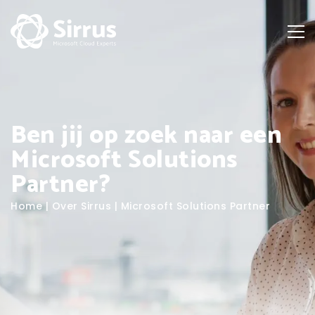
Ben jij op zoek naar een
Microsoft Solutions
Partner?
Home
|
Over Sirrus
|
Microsoft Solutions Partner