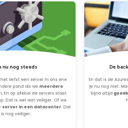
eeds
De back-up van de
 server in ons ene
En dat is de Azures back-up in d
ls we
meerdere
je nu nog niet. Maar die zakelij
ei de servers staat
bijna altijd
goedkoper
én altij
at veiliger. Of we
huidige back-
een datacenter
. Dat
r.