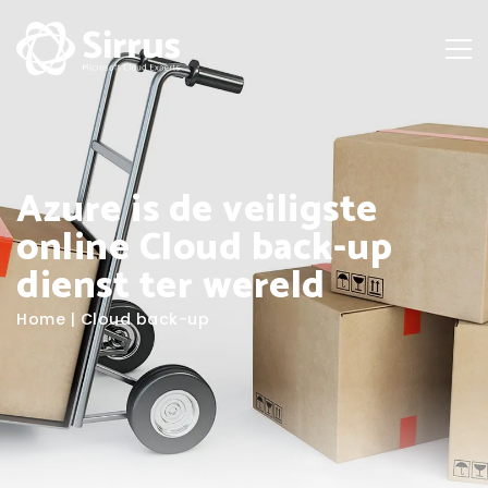
Azure is de veiligste
online Cloud back-up
dienst ter wereld
Home
|
Cloud back-up