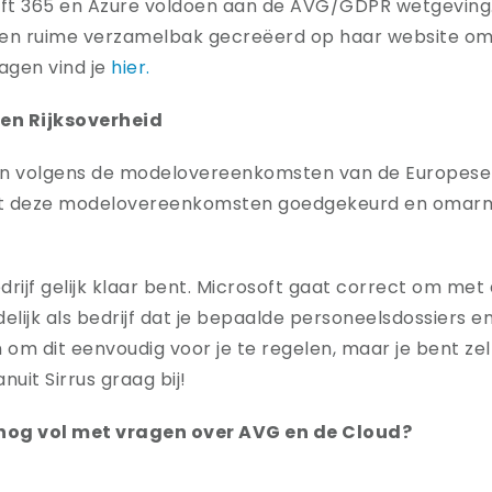
oft 365 en Azure voldoen aan de AVG/GDPR wetgeving.
een ruime verzamelbak gecreëerd op haar website om 
agen vind je
hier.
 en Rijksoverheid
ijn volgens de modelovereenkomsten van de Europese
eft deze modelovereenkomsten goedgekeurd en omarmt
edrijf gelijk klaar bent. Microsoft gaat correct om met
lijk als bedrijf dat je bepaalde personeelsdossiers en d
 om dit eenvoudig voor je te regelen, maar je bent zelf
nuit Sirrus graag bij!
je nog vol met vragen over AVG en de Cloud?