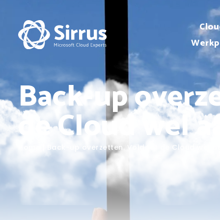
Clou
Werkp
Back-up overze
de Cloud wel 
Home
|
Back-up overzetten. Voldoet de Cloud wel 