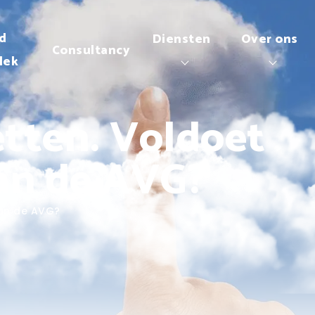
d
Diensten
Over ons
Consultancy
lek
tten. Voldoet
aan de AVG?
aan de AVG?