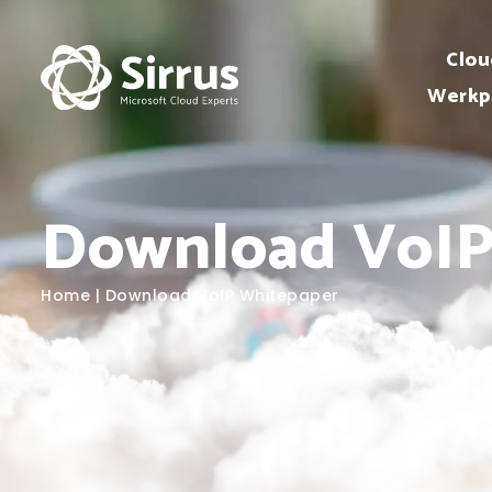
Clou
Werkp
Download VoIP
Home
|
Download VoIP Whitepaper