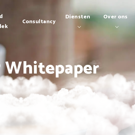
d
Diensten
Over ons
Consultancy
lek
 Whitepaper